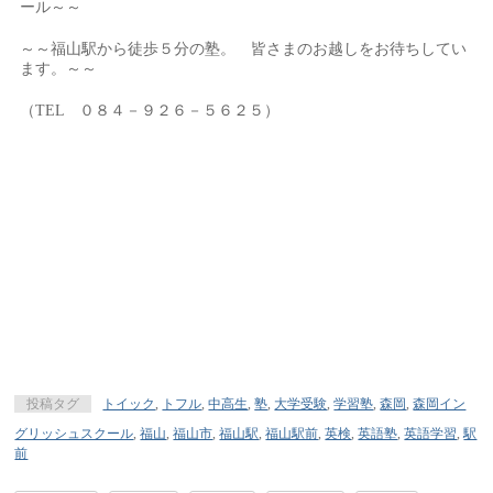
ール～～
～～福山駅から徒歩５分の塾。 皆さまのお越しをお待ちしてい
ます。～～
（TEL ０８４－９２６－５６２５）
投稿タグ
トイック
,
トフル
,
中高生
,
塾
,
大学受験
,
学習塾
,
森岡
,
森岡イン
グリッシュスクール
,
福山
,
福山市
,
福山駅
,
福山駅前
,
英検
,
英語塾
,
英語学習
,
駅
前