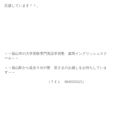
応援しています＾＾。
～～福山市の大学受験専門英語学習塾 森岡イングリッシュスク
ール～～
～～福山駅から徒歩５分の塾 皆さまのお越しをお待ちしていま
す～～
（ＴＥＬ 0849265625）