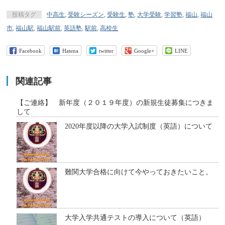
投稿タグ
中高生
,
受験シーズン
,
受験生
,
塾
,
大学受験
,
学習塾
,
福山
,
福山
市
,
福山駅
,
福山駅前
,
英語塾
,
駅前
,
高校生
Facebook
Hatena
twitter
Google+
LINE
関連記事
【ご連絡】 新年度（２０１９年度）の新規生徒募集につきま
して
2020年度以降の大学入試制度（英語）について
難関大学合格に向けて今やっておきたいこと。
大学入学共通テストの導入について（英語）